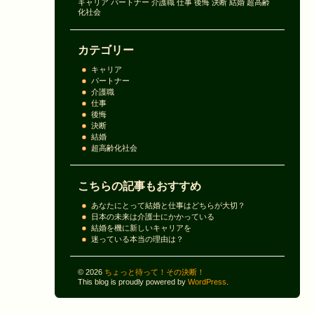
キャリア
パートナー
介護職
仕事
後悔
決断
結婚
超高齢
化社会
カテゴリー
キャリア
パートナー
介護職
仕事
後悔
決断
結婚
超高齢化社会
こちらの記事もおすすめ
あなたにとって結婚と仕事はどちらが大切？
日本の未来は介護士にかかっている
結婚を機に新しいキャリアを
迷っている本当の理由は？
© 2026
ちょっと待って！その決断！
This blog is proudly powered by
WordPress
.